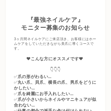
『最強ネイルケア』
モニター
募集のお知らせ
3
ヶ月間
ネイルケアにご来店頂き、お客様にはホー
ムケアをしていただきながら美爪に導くコースで
す。
❤️
こんな方にオススメです
❤️
👇👇👇
✅
爪の形がわるい
…
✅
丸い爪、貝爪、横長の爪、男爪をどうに
かしたい
…
✅
爪を綺麗にお手入れしたい
…
✅
爪が小さいからネイルやマニキュアが似
合わない
…
✅
仕事の都合で派手な色は付けられない
…