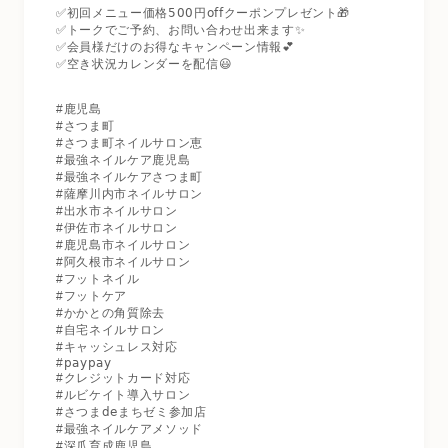
✅初回メニュー価格𝟧𝟢𝟢円𝗈𝖿𝖿クーポンプレゼント🎁
✅トークでご予約、お問い合わせ出来ます✨
✅会員様だけのお得なキャンペーン情報💕
✅空き状況カレンダーを配信😃
#鹿児島
#さつま町
#さつま町ネイルサロン恵
#最強ネイルケア鹿児島
#最強ネイルケアさつま町
#薩摩川内市ネイルサロン
#出水市ネイルサロン
#伊佐市ネイルサロン
#鹿児島市ネイルサロン
#阿久根市ネイルサロン
#フットネイル
#フットケア
#かかとの角質除去
#自宅ネイルサロン
#キャッシュレス対応
#𝗉𝖺𝗒𝗉𝖺𝗒
#クレジットカード対応
#ルビケイト導入サロン
#さつま𝖽𝖾まちゼミ参加店
#最強ネイルケアメソッド
#深爪育成鹿児島