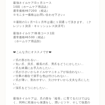
最強ネイルケア/𝟥ヶ月コース
𝟣𝟢回（ホームケア用品込）
通常価格¥𝟨𝟩𝟤𝟢𝟢 （税込）
※モニター価格はお問い合わせ下さい♪
※最初の𝟣ヶ月〜𝟣ヶ月半は週に１回通って頂きます。（ク
レジット決済・キャッシュレス決済可）
最強ネイルケア/単発コース𝟣回
通常価格¥𝟨𝟧𝟢𝟢（税込）
（ホームケア用品別）
❤️こんな方にオススメです❤️
✅爪の形がわるい…
✅丸い爪、貝爪、横長の爪、男爪をどうにかしたい…
✅爪を綺麗にお手入れしたい…
✅爪が小さいからネイルやマニキュアが似合わない…
✅仕事の都合で派手な色は付けられない…
✅爪が薄い、割れやすい、欠けやすいから丈夫な爪にした
い…
✅深爪をどうにかしたい…
最強ネイルケアは、爪の形を「縦長」に育てるだけではな
く、同時に乾燥から保護をし、潤いとツヤ、そして強度の