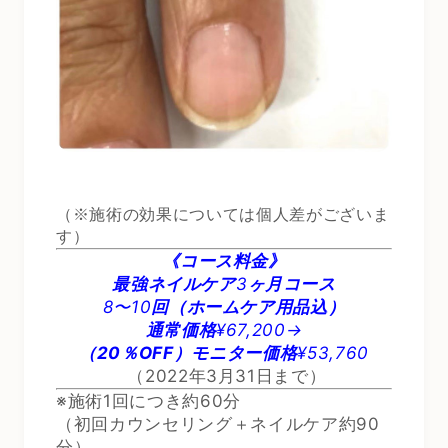
（※施術の効果については個人差がございま
す）
《コース料金》
最強ネイルケア
3
ヶ月コース
8〜10
回（ホームケア用品込）
通常価格
¥67,200→
（20％OFF）モニター価格
¥53,760
（2022年3月31日まで）
※施術1回につき約60分
（初回カウンセリング＋ネイルケア約90
分）