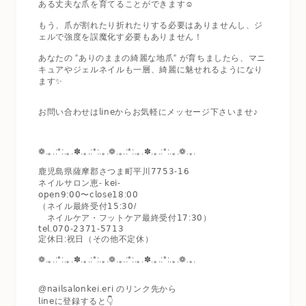
ある丈夫な爪を育てることができます☺️
もう、爪が割れたり折れたりする必要はありませんし、ジ
ェルで強度を誤魔化す必要もありません！
あなたの ”ありのままの綺麗な地爪” が育ちましたら、マニ
キュアやジェルネイルも一層、綺麗に魅せれるようになり
ます✨
お問い合わせは𝗅𝗂𝗇𝖾からお気軽にメッセージ下さいませ♪
❁.｡.:*:.｡.✽.｡.:*:.｡.❁.｡.:*:.｡.✽.｡.:*:.｡.❁.｡.
鹿児島県薩摩郡さつま町平川𝟩𝟩𝟧𝟥-𝟣𝟨
ネイルサロン恵- 𝗄𝖾𝗂-
𝗈𝗉𝖾𝗇𝟫:𝟢𝟢〜𝖼𝗅𝗈𝗌𝖾𝟣𝟪:𝟢𝟢
（ネイル最終受付𝟣𝟧:𝟥𝟢/
ネイルケア・フットケア最終受付𝟣𝟩:𝟥𝟢）
𝗍𝖾𝗅.𝟢𝟩𝟢-𝟤𝟥𝟩𝟣-𝟧𝟩𝟣𝟥
定休日:祝日（その他不定休）
❁.｡.:*:.｡.✽.｡.:*:.｡.❁.｡.:*:.｡.✽.｡.:*:.｡.❁.｡.
@𝗇𝖺𝗂𝗅𝗌𝖺𝗅𝗈𝗇𝗄𝖾𝗂.𝖾𝗋𝗂 のリンク先から
𝗅𝗂𝗇𝖾に登録すると👇